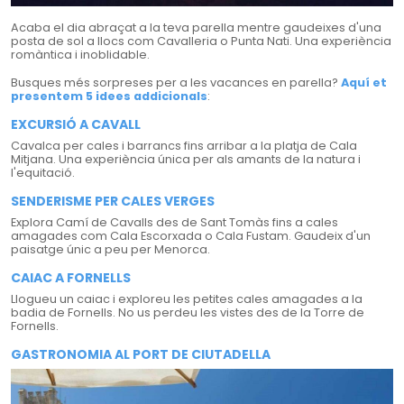
Acaba el dia abraçat a la teva parella mentre gaudeixes d'una
posta de sol a llocs com Cavalleria o Punta Nati. Una experiència
romàntica i inoblidable.
Busques més sorpreses per a les vacances en parella?
Aquí et
presentem 5 idees addicionals
:
EXCURSIÓ A CAVALL
Cavalca per cales i barrancs fins arribar a la platja de Cala
Mitjana. Una experiència única per als amants de la natura i
l'equitació.
SENDERISME PER CALES VERGES
Explora Camí de Cavalls des de Sant Tomàs fins a cales
amagades com Cala Escorxada o Cala Fustam. Gaudeix d'un
paisatge únic a peu per Menorca.
CAIAC A FORNELLS
Llogueu un caiac i exploreu les petites cales amagades a la
badia de Fornells. No us perdeu les vistes des de la Torre de
Fornells.
GASTRONOMIA AL PORT DE CIUTADELLA