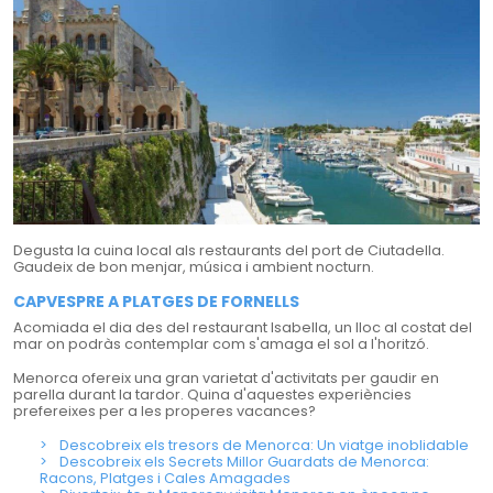
Degusta la cuina local als restaurants del port de Ciutadella.
Gaudeix de bon menjar, música i ambient nocturn.
CAPVESPRE A PLATGES DE FORNELLS
Acomiada el dia des del restaurant Isabella, un lloc al costat del
mar on podràs contemplar com s'amaga el sol a l'horitzó.
Menorca ofereix una gran varietat d'activitats per gaudir en
parella durant la tardor. Quina d'aquestes experiències
prefereixes per a les properes vacances?
Descobreix els tresors de Menorca: Un viatge inoblidable
Descobreix els Secrets Millor Guardats de Menorca:
Racons, Platges i Cales Amagades