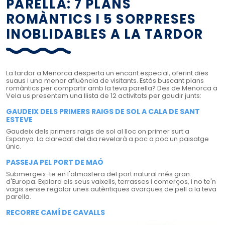
PARELLA: 7 PLANS
ROMÀNTICS I 5 SORPRESES
INOBLIDABLES A LA TARDOR
La tardor a Menorca desperta un encant especial, oferint dies
suaus i una menor afluència de visitants. Estàs buscant plans
romàntics per compartir amb la teva parella? Des de Menorca a
Vela us presentem una llista de 12 activitats per gaudir junts:
GAUDEIX DELS PRIMERS RAIGS DE SOL A CALA DE SANT
ESTEVE
Gaudeix dels primers raigs de sol al lloc on primer surt a
Espanya. La claredat del dia revelarà a poc a poc un paisatge
únic.
PASSEJA PEL PORT DE MAÓ
Submergeix-te en l'atmosfera del port natural més gran
d'Europa. Explora els seus vaixells, terrasses i comerços, i no te'n
vagis sense regalar unes autèntiques avarques de pell a la teva
parella.
RECORRE CAMÍ DE CAVALLS