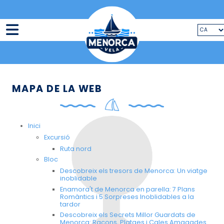
INICI
MAPA DE LA WEB
EL VELER
TARIFES
BLOC
Inici
Excursió
CONTACTE
Ruta nord
ESERVA ARA
Bloc
Descobreix els tresors de Menorca: Un viatge
inoblidable
Enamora't de Menorca en parella: 7 Plans
Romàntics i 5 Sorpreses Inoblidables a la
tardor
Descobreix els Secrets Millor Guardats de
Menorca: Racons, Platges i Cales Amagades