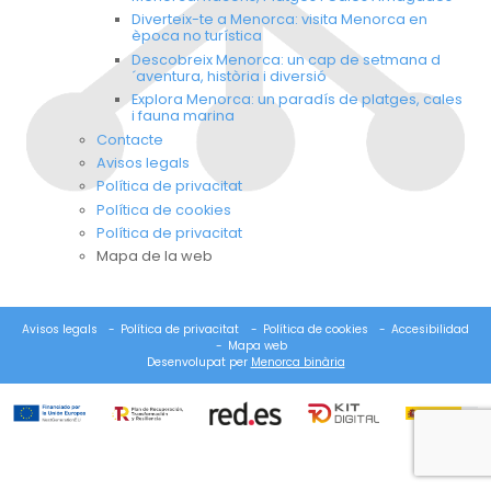
Diverteix-te a Menorca: visita Menorca en
època no turística
Descobreix Menorca: un cap de setmana d
´aventura, història i diversió
Explora Menorca: un paradís de platges, cales
i fauna marina
Contacte
Avisos legals
Política de privacitat
Política de cookies
Política de privacitat
Mapa de la web
Avisos legals
Política de privacitat
Política de cookies
Accesibilidad
Mapa web
Desenvolupat per
Menorca binària